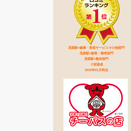
茂原駅×健康・美容サービスその他部門
茂原駅×接骨・整骨部門
茂原駅×整体部門
３冠達成
2016年01月時点