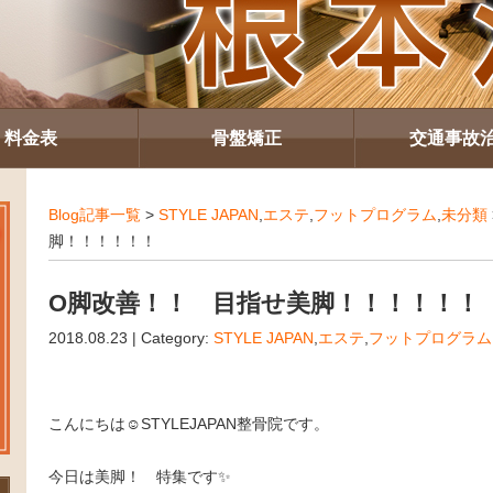
料金表
骨盤矯正
交通事故
Blog記事一覧
>
STYLE JAPAN
,
エステ
,
フットプログラム
,
未分類
脚！！！！！！
О脚改善！！ 目指せ美脚！！！！！！
2018.08.23 | Category:
STYLE JAPAN
,
エステ
,
フットプログラム
こんにちは☺STYLEJAPAN整骨院です。
今日は美脚！ 特集です✨