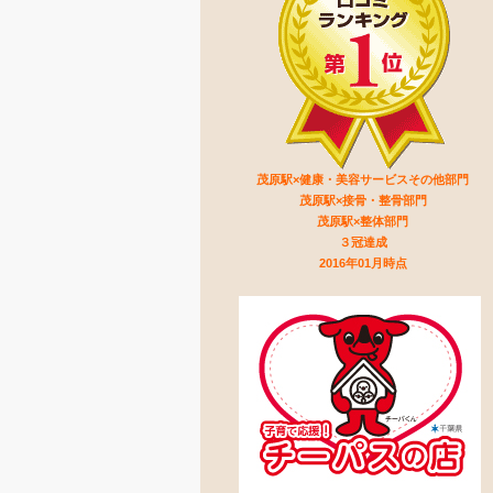
茂原駅×健康・美容サービスその他部門
茂原駅×接骨・整骨部門
茂原駅×整体部門
３冠達成
2016年01月時点