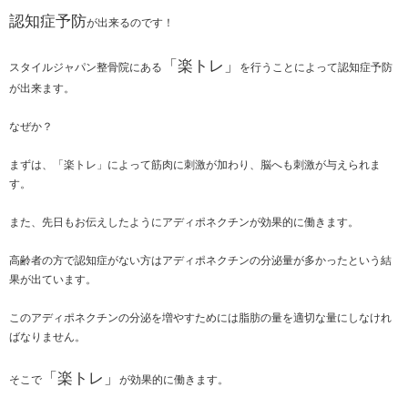
認知症予防にも！
2016.04.29 | Category:
楽トレ
こんにちは！
茂原市にあるスタイルジャパン整骨院です。
認知症予防
が出来るのです！
「楽トレ」
スタイルジャパン整骨院にある
を行う
が出来ます。
なぜか？