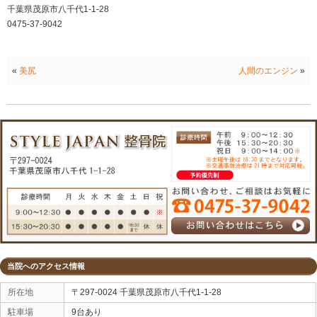
① 目・・・例えば
「緑」
自然界ではまだ未成熟な証
が多い。
② 鼻・・・香りの強いものは避ける。
③ 口・・・酸っぱいものや苦いものは腐っていたり
の。「甘みは安全」なのです。
子供は大人より味覚が敏感です。
今日も読んで頂きありがとうございます。
お盆も元気に営業中です♪
STYLEJAPAN整骨院
千葉県茂原市八千代1-1-28