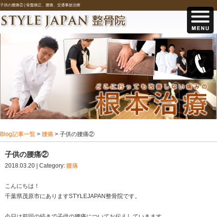
子供の腰痛② |
骨盤矯正、腰痛、交通事故治療
Blog記事一覧
>
腰痛
> 子供の腰痛②